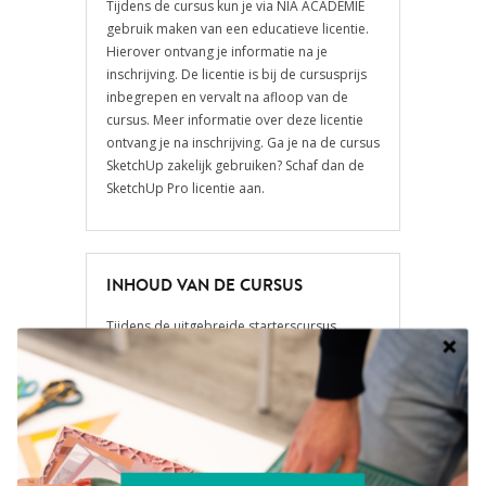
Tijdens de cursus kun je via NIA ACADEMIE
gebruik maken van een educatieve licentie.
Hierover ontvang je informatie na je
inschrijving. De licentie is bij de cursusprijs
inbegrepen en vervalt na afloop van de
cursus. Meer informatie over deze licentie
ontvang je na inschrijving. Ga je na de cursus
SketchUp zakelijk gebruiken? Schaf dan de
SketchUp Pro licentie aan.
INHOUD VAN DE CURSUS
Tijdens de uitgebreide starterscursus
SketchUp leer je ten eerste om alle
gereedschappen (tools) goed te gebruiken.
Vervolgens leer je hoe je een huis tekent met
deuren en ramen en
natuurlijk ga je dit huis
ook digitaal inrichten.
Je leert hoe je kant en
klare meubelen importeert vanaf internet:
lekker makkelijk en snel klaar.