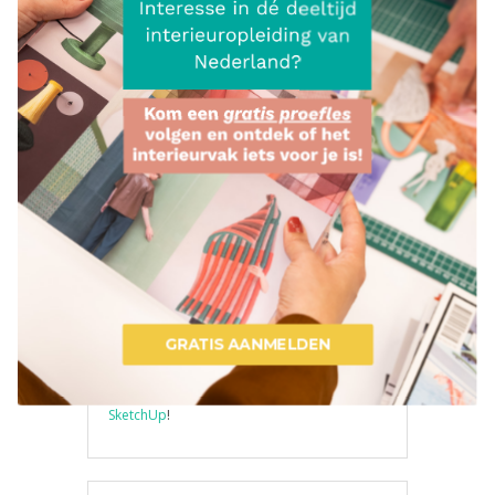
Dag 1
instellingen • selectie maken • push / pull •
hulplijnen • maatlijnen etc.
Dag 2
kleuren • texturen • componenten draaien
en kopiëren • groepen • componenten •
schalen • spiegelen etc.
Dag 3
afbeeldingen invoegen • afbeeldingen • tags
• afbeeldingen exporteren • afbeeldingen
printen etc.
Online SketchUpcursus
GRATIS AANMELDEN
Wil jij de cursus SketchUp doen maar is
Nieuwegein of Amsterdam te ver weg voor
jou? We hebben nu ook een
online cursus
SketchUp
!
POWERED BY