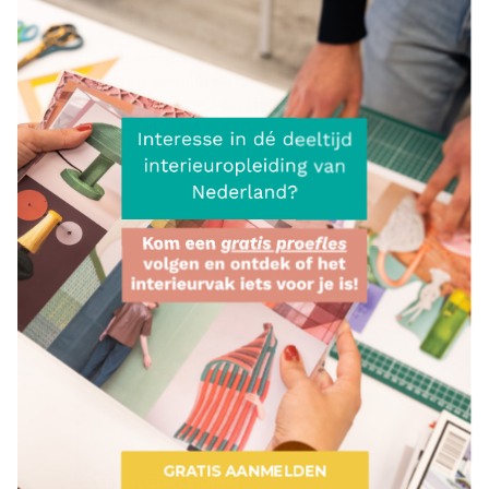
HERHALEN?
Je ontvangt 50% korting als je de 3-daagse
cursus SketchUp wilt herhalen. Voorwaarde
is wel dat je een 3-daagse SketchUp hebt
gevolgd bij NIA ACADEMIE.
INTERIEUROPLEIDING
De Interieuropleiding (Fase 1, 2, 3)
Fase 1: Interieurontwerp & -styling
Fase 2: Interieurontwerp & -styling
Fase 3: Interieurontwerp
Fase 3: Interieurstyling
Gratis Proeflessen
GRATIS AANMELDEN
VERVOLGOPLEIDING